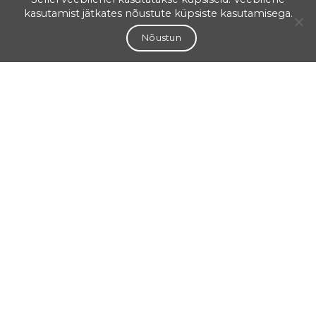
kasutamist jätkates nõustute küpsiste kasutamisega.
Nõustun
Aadress
Salme 1a Tartu
50103