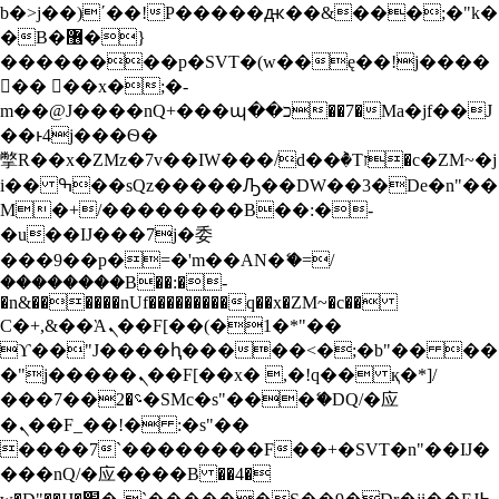
b�>j��)΄��!P�����ԫ��&���;�"k�
S
�B�޶�}
k
i
��������p�SVT�(w��ę��!j����
p
�� ��x�;�-
t
m��@J����nQ+���պ��כ��7�Ma�jf��J
o
��ͱ4j���Ѳ�
c
撆R��x�ZMz�7v��IW���/d��ٞ�Тז�c�ZM~�j
o
n
i�� ߒ��sQz�����Ԡ��DW��3�De�n"��
t
M�+/��������B��:�-
e
�u��IJ���7j�委
n
���9��p�=�'m��AN�ޭ�=/
t
��������B��:�-
�n&������nUf���������q��x�ZM~�
c��
Ϲ�+,&��Ὰܢ��F[��(�1�*"��
ϒ��"J����ԧ�����<�;�b"�� ��
�"j�����ܢ��F[��x� ,�!q�� қ�*]/
���؝�2��7�SMc�s"���ޭ�DQ/�应
�ܢ��F_��!� :�s"��
����7`��������F��+�SVT�n"��IJ�
���nQ/�应����B ��4�