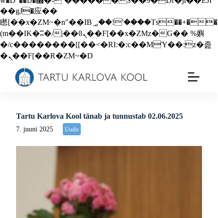
w�D"��IJ�׭�-`������S��9�Dr�ji��EJ߅
��gJ�应��
矁[��x�ZM~�n"��IB؃��!'����Тѕ��+��
(m��IK�ʭ�/|��ϐܢ��F[��x�ZMz�G�� %嬩
�/c��������[[��<�RI:�:c��MΎ��:z�졾
�ܢ��F[��R�ZM~�D
Tartu Karlova Kool tänab ja tunnustab 02.06.2025
7. juuni 2025
Uudis