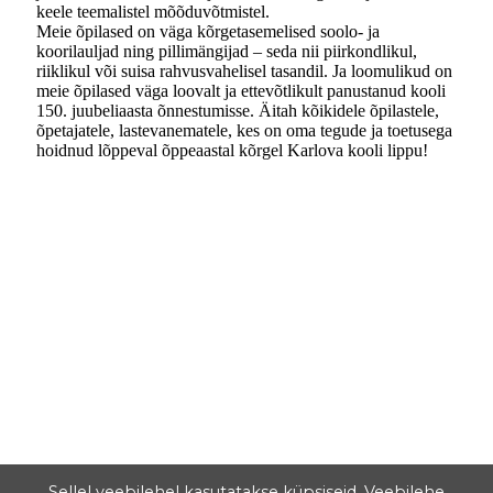
keele teemalistel mõõduvõtmistel.
Meie õpilased on väga kõrgetasemelised soolo- ja
koorilauljad ning pillimängijad – seda nii piirkondlikul,
riiklikul või suisa rahvusvahelisel tasandil. Ja loomulikud on
meie õpilased väga loovalt ja ettevõtlikult panustanud kooli
150. juubeliaasta õnnestumisse. Äitah kõikidele õpilastele,
õpetajatele, lastevanematele, kes on oma tegude ja toetusega
hoidnud lõppeval õppeaastal kõrgel Karlova kooli lippu!
Sellel veebilehel kasutatakse küpsiseid. Veebilehe