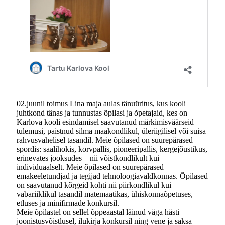
02.juunil toimus Lina maja aulas tänuüritus, kus kooli
juhtkond tänas ja tunnustas õpilasi ja õpetajaid, kes on
Karlova kooli esindamisel saavutanud märkimisväärseid
tulemusi, paistnud silma maakondlikul, üleriigilisel või suisa
rahvusvahelisel tasandil. Meie õpilased on suurepärased
spordis: saalihokis, korvpallis, pioneeripallis, kergejõustikus,
erinevates jooksudes – nii võistkondlikult kui
individuaalselt. Meie õpilased on suurepärased
emakeeletundjad ja tegijad tehnoloogiavaldkonnas. Õpilased
on saavutanud kõrgeid kohti nii piirkondlikul kui
vabariiklikul tasandil matemaatikas, ühiskonnaõpetuses,
etluses ja minifirmade konkursil.
Meie õpilastel on sellel õppeaastal läinud väga hästi
joonistusvõistlusel, ilukirja konkursil ning vene ja saksa