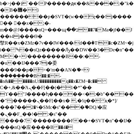
b�>j��)΄��!P�����ԫ��&���;�"k�
S
�B�޶�}
k
i
��������p�SVT�(w��ę��!j����
p
�� ��x�;�-
t
m��@J����nQ+���պ��כ��7�Ma�jf��J
o
��ͱ4j���Ѳ�
c
撆R��x�ZMz�7v��IW���/d��ٞ�Тז�c�ZM~�j
o
n
i�� ߒ��sQz�����Ԡ��DW��3�De�n"��
t
M�+/��������B��:�-
e
�u��IJ���7j�委
n
���9��p�=�'m��AN�ޭ�=/
t
��������B��:�-
�n&������nUf���������q��x�ZM~�
c��
Ϲ�+,&��Ὰܢ��F[��(�1�*"��
ϒ��"J����ԧ�����<�;�b"�� ��
�"j�����ܢ��F[��x� ,�!q�� қ�*]/
���؝�2��7�SMc�s"���ޭ�DQ/�应
�ܢ��F_��!� :�s"��
����7`��������F��+�SVT�n"��IJ�
���nQ/�应����B ��4�