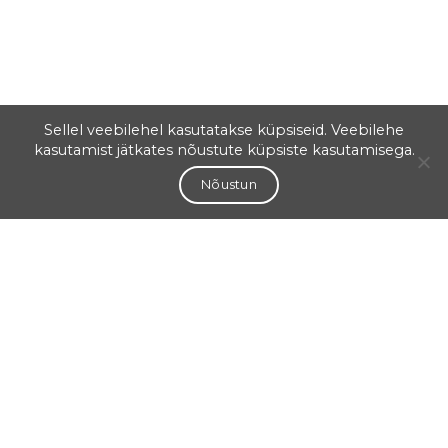
Sellel veebilehel kasutatakse küpsiseid. Veebilehe
kasutamist jätkates nõustute küpsiste kasutamisega.
Nõustun