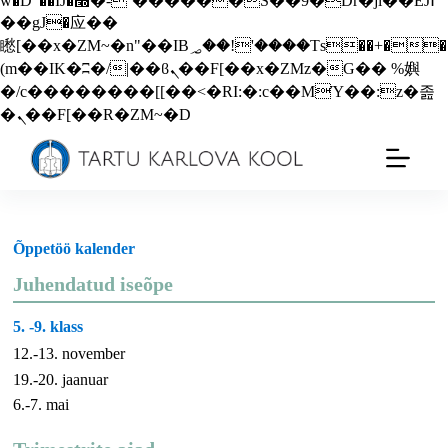
w�D"��IJ�׭�-`������S��9�Dr�ji��EJ߅
��gJ�应��
矁[��x�ZM~�n"��IB؃��!'����Тѕ��+��
(m��IK�ʭ�/|��ϐܢ��F[��x�ZMz�G�� %嬩
�/c��������[[��<�RI:�:c��MΎ��:z�졾
�ܢ��F[��R�ZM~�D
Õppetöö kalender
Juhendatud iseõpe
5. -9. klass
12.-13. november
19.-20. jaanuar
6.-7. mai