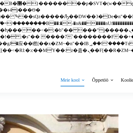
 ��x�;�-
��������B��:�-�n&������nUf���������
��ϐܢ��F[��x�ZMz�G�� %嬩�/c��������[[��<�RI:�:c��MΎ��:z�졾�ܢ��F[
Meie kool
Õppetöö
Kooli