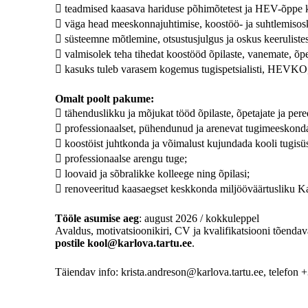
 teadmised kaasava hariduse põhimõtetest ja HEV-õppe k
 väga head meeskonnajuhtimise, koostöö- ja suhtlemisos
 süsteemne mõtlemine, otsustusjulgus ja oskus keerulistes
 valmisolek teha tihedat koostööd õpilaste, vanemate, õpeta
 kasuks tuleb varasem kogemus tugispetsialisti, HEVKO,
Omalt poolt pakume:
 tähenduslikku ja mõjukat tööd õpilaste, õpetajate ja pere
 professionaalset, pühendunud ja arenevat tugimeeskond
 koostöist juhtkonda ja võimalust kujundada kooli tugisü
 professionaalse arengu tuge;
 loovaid ja sõbralikke kolleege ning õpilasi;
 renoveeritud kaasaegset keskkonda miljööväärtusliku K
Tööle asumise aeg
: august 2026 / kokkuleppel
Avaldus, motivatsioonikiri, CV ja kvalifikatsiooni tõenda
postile kool@karlova.tartu.ee
.
Täiendav info: krista.andreson@karlova.tartu.ee, telefon