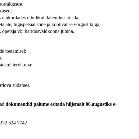
orraldusest;
kused;
 olukordades rahulikult lahendusi otsida;
jate, tugispetsialistide ja koolivälise võrgustikuga;
 õpetaja või haridusvaldkonna juhina.
de toetamisel;
a;
steemi tervikuna;
arlova südames.
vad
dokumendid palume esitada hiljemalt 06.augustiks e-
 +372 524 7742