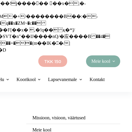
q��x�ZM~�
c��
��R�ZM~�D
Meie kool
TKK 150
elu
Koorikool
Lapsevanemale
Kontakt
Missioon, visioon, väärtused
Meie kool