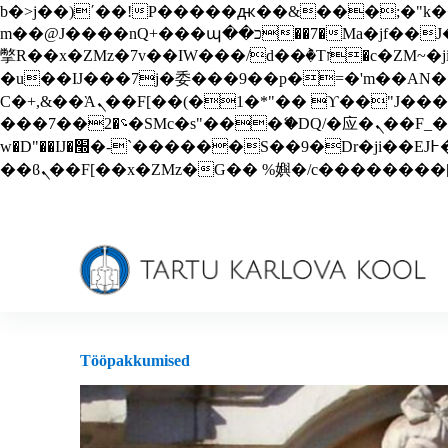
b�>j��)΄��!P�����ԫ��&���;�"k��B�޶�}��������p�SVT�(w��ę��!j������
S
m��@J����nQ+���պ��כ��7�Ma�jf��J��ͱ4j���Ѳ�
k
i
撆R��x�ZMz�7v��IW���/d��ٞ�Тז�c�ZM~�ji�� ߒ��sQz�����Ԡ��DW��3�De�n"��M�+/��������B��:�-
p
�u��IJ���7j�委���9��p�=�'m��AN�ޭ�=/
t
Ϲ�+,&��Ὰܢ��F[��(�1�*"�� ϒ��"J����ԧ�����<�;�b"�� ���"j�����ܢ��F[��x� ,�!q�� қ�*]/
o
���؝�2��7�SMc�s"���ޭ�DQ/�应�ܢ��F_��!� :�s"�� ����7`��������F��+�SVT�n"��IJ����nQ/�应����B ��4�
c
o
w�D"��IJ�׭�-`������S��9�Dr�ji��EJ߅��gJ�应��矁[��x�ZM~�n"��IB؃��!'����Тѕ��+��(m��IK�ʭ�/|
n
t
e
n
t
Tööpakkumised