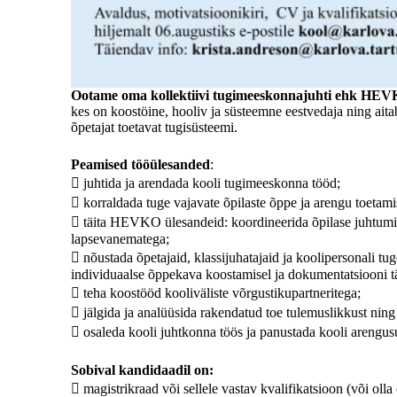
Ootame oma kollektiivi tugimeeskonnajuhti ehk HEVKO
kes on koostöine, hooliv ja süsteemne eestvedaja ning aitab
õpetajat toetavat tugisüsteemi.
Peamised tööülesanded
:
 juhtida ja arendada kooli tugimeeskonna tööd;
 korraldada tuge vajavate õpilaste õppe ja arengu toetam
 täita HEVKO ülesandeid: koordineerida õpilase juhtumip
lapsevanematega;
 nõustada õpetajaid, klassijuhatajaid ja koolipersonali tu
individuaalse õppekava koostamisel ja dokumentatsiooni tä
 teha koostööd kooliväliste võrgustikupartneritega;
 jälgida ja analüüsida rakendatud toe tulemuslikkust ning
 osaleda kooli juhtkonna töös ja panustada kooli arengus
Sobival kandidaadil on:
 magistrikraad või sellele vastav kvalifikatsioon (või oll