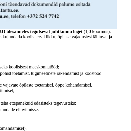
 ülesannetes tegutsevat juhtkonna liiget
(1,0 koormus),
 kujundada koolis terviklikku, õpilase vajadustest lähtuvat ja
iseks koolisisest meeskonnatööd;
õhist toetamist, tugimeetmete rakendamist ja koostööd
ge vajavate õpilaste toetamisel, õppe kohandamisel,
itmisel;
 teha ettepanekuid edasisteks tegevusteks;
uundade elluviimisse.
a omandamisel);