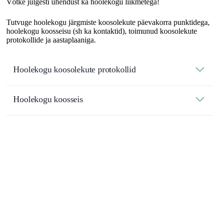
Võtke julgesti ühendust ka hoolekogu liikmetega!
Tutvuge hoolekogu järgmiste koosolekute päevakorra punktidega,
hoolekogu koosseisu (sh ka kontaktid), toimunud koosolekute
protokollide ja aastaplaaniga.
Hoolekogu koosolekute protokollid
Hoolekogu koosseis