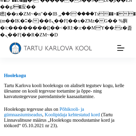
w�D"��IJ�׭�-`������S��9�Dr�ji��EJ߅
��gJ�应��
矁[��x�ZM~�n"��IB؃��!'����Тѕ��+��
(m��IK�ʭ�/|��ϐܢ��F[��x�ZMz�G�� %嬩
�/c��������[[��<�RI:�:c��MΎ��:z�졾
�ܢ��F[��R�ZM~�D
Hoolekogu
Tartu Karlova kooli hoolekogu on alaliselt tegutsev kogu, kelle
ülesanne on kooli tegevuse toetamine ja õppe- ning
kasvatustegevuse parendamisele kaasaaitamine.
Hoolekogu tegevuse alus on
Põhikooli- ja
gümnaasiumiseadus
,
Koolipidaja kehtestatud kord
(Tartu
Linnavalitsuse määrus „Hoolekogu moodustamise kord ja
töökord“ 05.10.2021 nr 23).