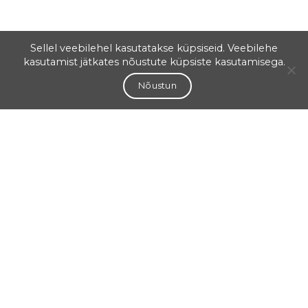
Sellel veebilehel kasutatakse küpsiseid. Veebilehe
kasutamist jätkates nõustute küpsiste kasutamisega.
Nõustun
Aadress