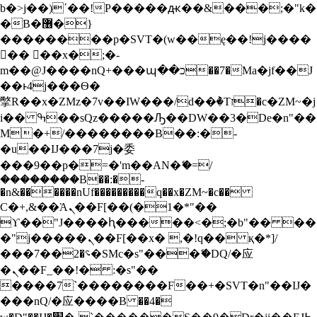
b�>j��)΄��!P�����ԫ��&���;�"k�
S
�B�޶�}
k
i
��������p�SVT�(w��ę��!j����
p
�� ��x�;�-
t
m��@J����nQ+���պ��כ��7�Ma�jf��J
o
��ͱ4j���Ѳ�
c
撆R��x�ZMz�7v��IW���/d��ٞ�Тז�c�ZM~�j
o
n
i�� ߒ��sQz�����Ԡ��DW��3�De�n"��
t
M�+/��������B��:�-
e
�u��IJ���7j�委
n
���9��p�=�'m��AN�ޭ�=/
t
��������B��:�-
�n&������nUf���������q��x�ZM~�
c��
Ϲ�+,&��Ὰܢ��F[��(�1�*"��
ϒ��"J����ԧ�����<�;�b"�� ��
�"j�����ܢ��F[��x� ,�!q�� қ�*]/
���؝�2��7�SMc�s"���ޭ�DQ/�应
�ܢ��F_��!� :�s"��
����7`��������F��+�SVT�n"��IJ�
���nQ/�应����B ��4�