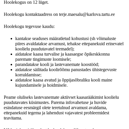
Hoolekogus on 12 liiget.
Hoolekogu kontaktaadress on terje.maesalu@karlova.tartu.ee
Hoolekogu tegevuse kaudu:
kantakse seaduses määratletud kohustusi (sh võimaluste
piires avaldatakse arvamust, tehakse ettepanekuid erinevatel
koolielu puudutavatel teemadel);
aidatakse kaasa turvalise ja kaasaegse õpikeskkonna
paremate tingimuste loomisele;
parandatakse kooli ja lastevanemate koostööd;
aidatakse säilitada koolirõõmu panustades ühistegevuste
korraldamisse;
aidatakse kaasa avatud ja õppijasõbraliku kooli maine
kujundamisele ja hoidmisele.
Peame oluliseks lastevanemate aktiivset kaasarääkimist koolielu
puudutavates küsimustes. Parema infovahetuse ja huvide
esindatuse eesmärgil olete teretulnud arvamust avaldama,
ettepanekuid tegema ja lahendust vajavatest probleemidest
teavitama.