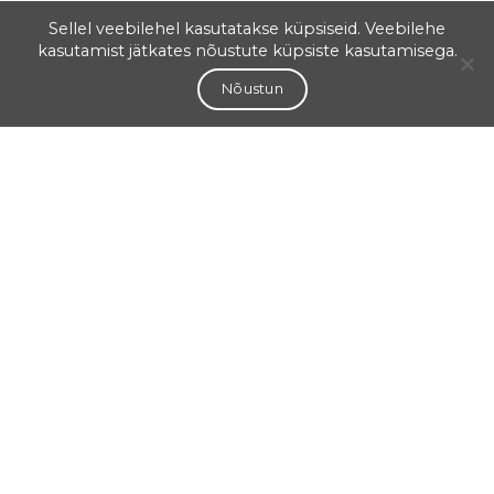
Sellel veebilehel kasutatakse küpsiseid. Veebilehe
kasutamist jätkates nõustute küpsiste kasutamisega.
Nõustun
Aadress
Salme 1a Tartu