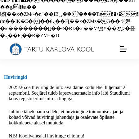
w�D"��IJ�׭�-`������S��9�Dr�ji��EJ߅
��gJ�应��
矁[��x�ZM~�n"��IB؃��!'����Тѕ��+��
(m��IK�ʭ�/|��ϐܢ��F[��x�ZMz�G�� %嬩
�/c��������[[��<�RI:�:c��MΎ��:z�졾
�ܢ��F[��R�ZM~�D
Huviringid
2025/26.õa huviringide info avaldame kodulehel hiljemalt 2.
septembril. Seejärel tuleb lapsevanematele info läbi Stuudiumi
koos registreerimisinfo ja lingiga.
Juhime tähelepanu sellele, et huviringide toimumise ajad ja
kohad võivad huviringi juhendaja ja osalevate õpilaste
kokkulepete alusel muutuda.
NB! Koolivaheajal huviringe ei toimu!