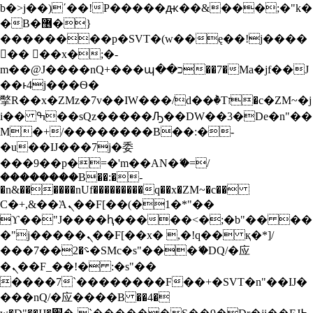
b�>j��)΄��!P�����ԫ��&���;�"k�
S
�B�޶�}
k
i
��������p�SVT�(w��ę��!j����
p
�� ��x�;�-
t
m��@J����nQ+���պ��כ��7�Ma�jf��J
o
��ͱ4j���Ѳ�
c
撆R��x�ZMz�7v��IW���/d��ٞ�Тז�c�ZM~�j
o
n
i�� ߒ��sQz�����Ԡ��DW��3�De�n"��
t
M�+/��������B��:�-
e
�u��IJ���7j�委
n
���9��p�=�'m��AN�ޭ�=/
t
��������B��:�-
�n&������nUf���������q��x�ZM~�
c��
Ϲ�+,&��Ὰܢ��F[��(�1�*"��
ϒ��"J����ԧ�����<�;�b"�� ��
�"j�����ܢ��F[��x� ,�!q�� қ�*]/
���؝�2��7�SMc�s"���ޭ�DQ/�应
�ܢ��F_��!� :�s"��
����7`��������F��+�SVT�n"��IJ�
���nQ/�应����B ��4�