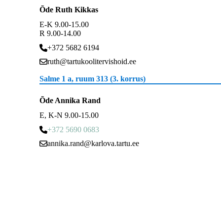
Õde Ruth Kikkas
E-K 9.00-15.00
R 9.00-14.00
+372 5682 6194
ruth@tartukoolitervishoid.ee
Salme 1 a, ruum 313 (3. korrus)
Õde Annika Rand
E, K-N 9.00-15.00
+372 5690 0683
annika.rand@karlova.tartu.ee