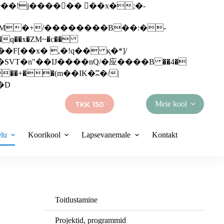
q��x�ZM~�
c��
��R�ZM~�D
Meie kool
TKK 150
elu
Koorikool
Lapsevanemale
Kontakt
Toitlustamine
Projektid, programmid