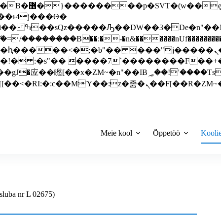
 ��x�;�-
��������B��:�-�n&������nUf���������
��ϐܢ��F[��x�ZMz�G�� %嬩�/c��������[[��<�RI:�:c��MΎ��:z�졾�ܢ��F[
Meie kool
Õppetöö
Kooli
sluba nr L 02675)