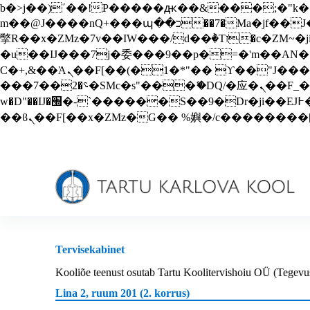
b�>j��)΄��!P�����ԫ��&���;�"k��B�޶�}��������p�SVT�(w��ę��!j������
S
m��@J����nQ+���պ��כ��7�Ma�jf��J��ͱ4j���Ѳ�
k
i
撆R��x�ZMz�7v��IW���/d��ٞ�Тז�c�ZM~�ji�� ߒ��sQz�����Ԡ��DW��3�De�n"��M�+/��������B��:�-
p
�u��IJ���7j�委���9��p�=�'m��AN�ޭ�=/
t
Ϲ�+,&��Ὰܢ��F[��(�1�*"�� ϒ��"J����ԧ�����<�;�b"�� ���"j�����ܢ��F[��x� ,�!q�� қ�*]/
o
���؝�2��7�SMc�s"���ޭ�DQ/�应�ܢ��F_��!� :�s"�� ����7`��������F��+�SVT�n"��IJ����nQ/�应����B ��4�
c
o
w�D"��IJ�׭�-`������S��9�Dr�ji��EJ߅��gJ�应��矁[��x�ZM~�n"��IB؃��!'����Тѕ��+��(m��IK�ʭ�/|
n
t
e
n
t
Tervisekabinet
Kooliõe teenust osutab Tartu Koolitervishoiu OÜ (Tegevu
Lina 2, ruum 201 (2. korrus)