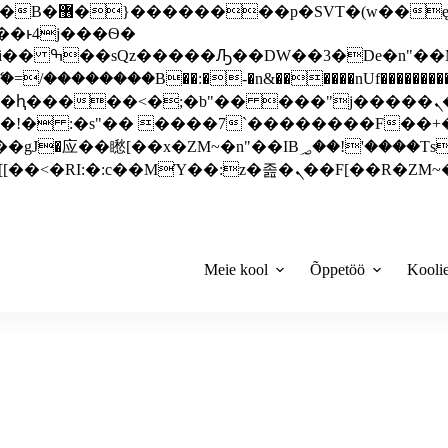
 ��x�;�-
��������B��:�-�n&������nUf���������
��ϐܢ��F[��x�ZMz�G�� %嬩�/c��������[[��<�RI:�:c��MΎ��:z�졾�ܢ��F[
Meie kool
Õppetöö
Kooli