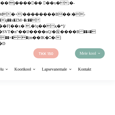
q��x�ZM~�
c��
��R�ZM~�D
Meie kool
TKK 150
elu
Koorikool
Lapsevanemale
Kontakt