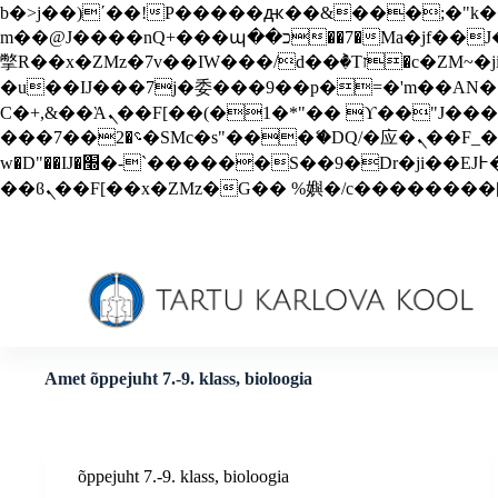
b�>j��)΄��!P�����ԫ��&���;�"k��B�޶�}��������p�SVT�(w��ę��!j������
S
m��@J����nQ+���պ��כ��7�Ma�jf��J��ͱ4j���Ѳ�
k
i
撆R��x�ZMz�7v��IW���/d��ٞ�Тז�c�ZM~�ji�� ߒ��sQz�����Ԡ��DW��3�De�n"��M�+/��������B��:�-
p
�u��IJ���7j�委���9��p�=�'m��AN�ޭ�=/
t
Ϲ�+,&��Ὰܢ��F[��(�1�*"�� ϒ��"J����ԧ�����<�;�b"�� ���"j�����ܢ��F[��x� ,�!q�� қ�*]/
o
���؝�2��7�SMc�s"���ޭ�DQ/�应�ܢ��F_��!� :�s"�� ����7`��������F��+�SVT�n"��IJ����nQ/�应����B ��4�
c
o
w�D"��IJ�׭�-`������S��9�Dr�ji��EJ߅��gJ�应��矁[��x�ZM~�n"��IB؃��!'����Тѕ��+��(m��IK�ʭ�/|
n
t
e
n
t
Amet
õppejuht 7.-9. klass, bioloogia
õppejuht 7.-9. klass, bioloogia