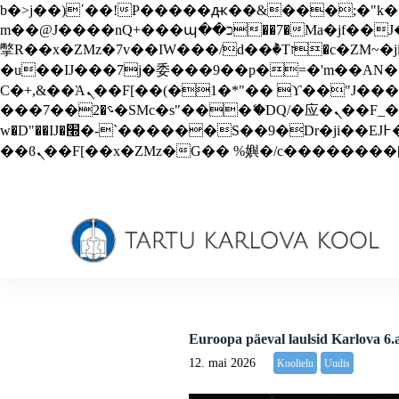
b�>j��)΄��!P�����ԫ��&���;�"k��B�޶�}��������p�SVT�(w��ę��!j������
S
m��@J����nQ+���պ��כ��7�Ma�jf��J��ͱ4j���Ѳ�
k
i
撆R��x�ZMz�7v��IW���/d��ٞ�Тז�c�ZM~�ji�� ߒ��sQz�����Ԡ��DW��3�De�n"��M�+/��������B��:�-
p
�u��IJ���7j�委���9��p�=�'m��AN�ޭ�=/
t
Ϲ�+,&��Ὰܢ��F[��(�1�*"�� ϒ��"J����ԧ�����<�;�b"�� ���"j�����ܢ��F[��x� ,�!q�� қ�*]/
o
���؝�2��7�SMc�s"���ޭ�DQ/�应�ܢ��F_��!� :�s"�� ����7`��������F��+�SVT�n"��IJ����nQ/�应����B ��4�
c
o
w�D"��IJ�׭�-`������S��9�Dr�ji��EJ߅��gJ�应��矁[��x�ZM~�n"��IB؃��!'����Тѕ��+��(m��IK�ʭ�/|
n
t
e
n
t
Euroopa päeval laulsid Karlova 6.
12. mai 2026
Koolielu
Uudis