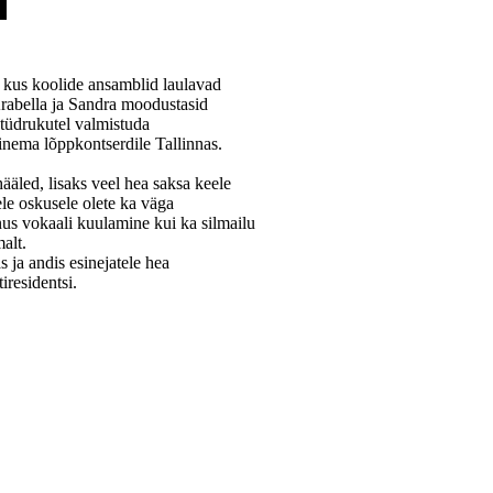
 kus koolide ansamblid laulavad
Arabella ja Sandra moodustasid
 tüdrukutel valmistuda
inema lõppkontserdile Tallinnas.
hääled, lisaks veel hea saksa keele
ele oskusele olete ka väga
us vokaali kuulamine kui ka silmailu
alt.
ja andis esinejatele hea
iresidentsi.