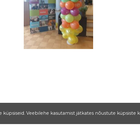
se küpsiseid. Veebilehe kasutamist jätkates nõustute küpsiste 
Aadress
Salme 1a Tartu