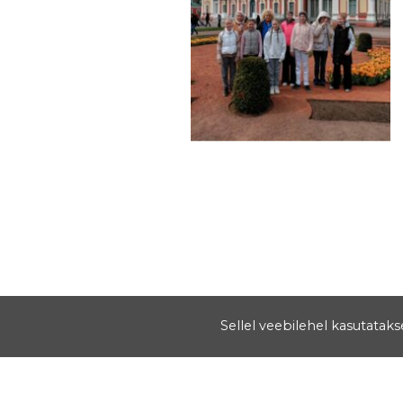
Sellel veebilehel kasutatak