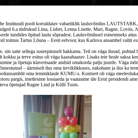
he Instituudi poolt korraldatav vabariiklik lauluvõistlus LAUTSTARK,
julged 6.a tüdrukud Liisa, Lisbet, Lenna Lisette, Mari, Ragne, Loviis, 
 keele tundides õpitud laulu sõpradest. Lauluvõistlusel esinemiseks aitas
il toimus Tartus Lõuna – Eesti eelvoor, kus Karlova ansambel valiti es
ke, siis saite sellega suurepäraselt hakkama. Teil on väga ilusad, puhtad 
t kokku ja terve esitus oli väga kaasahaarav. Lisaks teie heale saksa ke
kumine ja õpetaja klaverisaade andsid omakorda palju juurde. Väga mõn
õnnestunud – äärmiselt ilus oma terviklikkuses, eakohane ja ilus ka teem
kooliansamblit oma lemmiklaule KUMU-s. Kontsert oli väga meeleolukas 
oru pargis, imetlesime lossiaeda ja vaatasime üle Eesti presidendi amet
äeva õpetajad Ragne Lind ja Külli Toots.