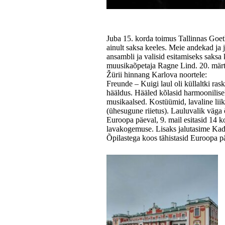
Juba 15. korda toimus Tallinnas Goet
ainult saksa keeles. Meie andekad ja 
ansambli ja valisid esitamiseks saksa
muusikaõpetaja Ragne Lind. 20. märts
Žürii hinnang Karlova noortele:
Freunde – Kuigi laul oli küllaltki ras
hääldus. Hääled kõlasid harmoonilisel
musikaalsed. Kostüümid, lavaline lii
(ühesugune riietus). Lauluvalik väga 
Euroopa päeval, 9. mail esitasid 14 
lavakogemuse. Lisaks jalutasime Kadri
Õpilastega koos tähistasid Euroopa p