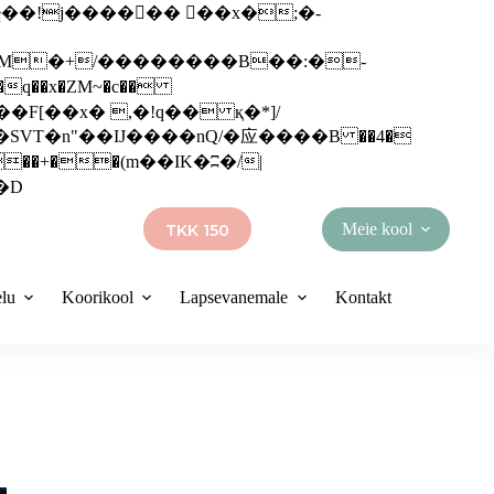
q��x�ZM~�
c��
��R�ZM~�D
Meie kool
TKK 150
elu
Koorikool
Lapsevanemale
Kontakt