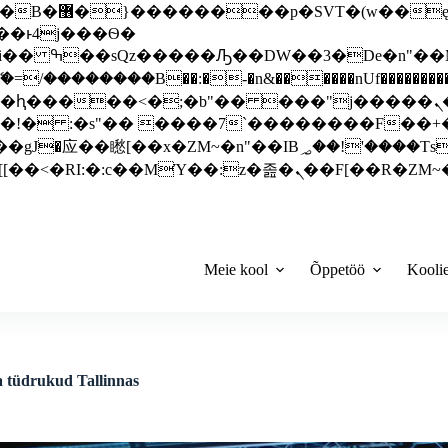
 ��x�;�-
��������B��:�-�n&������nUf���������
��ϐܢ��F[��x�ZMz�G�� %嬩�/c��������[[��<�RI:�:c��MΎ��:z�졾�ܢ��F[
Meie kool
Õppetöö
Kooli
a tüdrukud Tallinnas