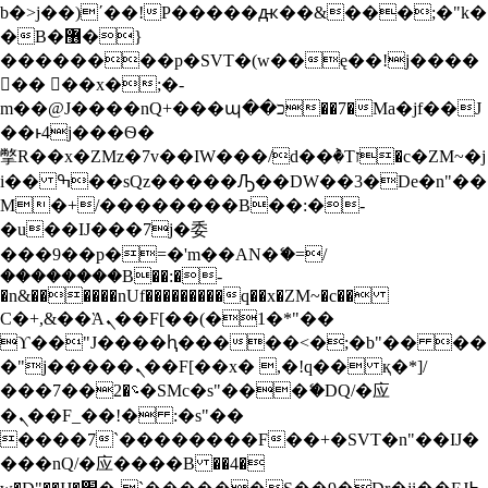
b�>j��)΄��!P�����ԫ��&���;�"k�
S
�B�޶�}
k
i
��������p�SVT�(w��ę��!j����
p
�� ��x�;�-
t
m��@J����nQ+���պ��כ��7�Ma�jf��J
o
��ͱ4j���Ѳ�
c
撆R��x�ZMz�7v��IW���/d��ٞ�Тז�c�ZM~�j
o
n
i�� ߒ��sQz�����Ԡ��DW��3�De�n"��
t
M�+/��������B��:�-
e
�u��IJ���7j�委
n
���9��p�=�'m��AN�ޭ�=/
t
��������B��:�-
�n&������nUf���������q��x�ZM~�
c��
Ϲ�+,&��Ὰܢ��F[��(�1�*"��
ϒ��"J����ԧ�����<�;�b"�� ��
�"j�����ܢ��F[��x� ,�!q�� қ�*]/
���؝�2��7�SMc�s"���ޭ�DQ/�应
�ܢ��F_��!� :�s"��
����7`��������F��+�SVT�n"��IJ�
���nQ/�应����B ��4�