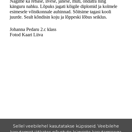
Nägime ka rebase, ilvese, jänese, muti, ondatra ning
känguru nahku. Lõpuks jagati kõigile diplomid ja kolmele
esimesele võistkonnale auhinnad. Sõitsime tagasi kooli
juurde. Sealt kõndisin koju ja lõppeski lõbus seiklus.
Johanna Pedaru 2.c klass
Fotod Kaari Liiva
Sellel veebilehel kasutatakse küpsiseid. Veebilehe