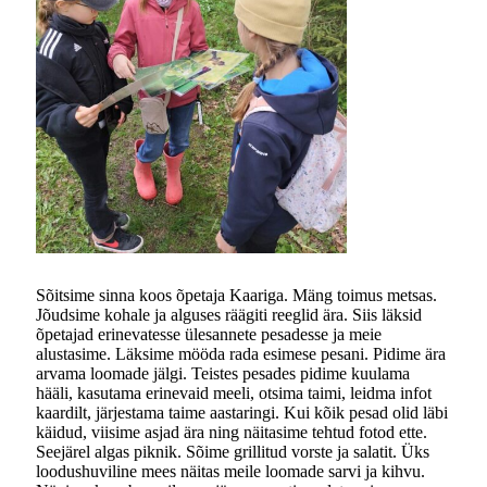
Sõitsime sinna koos õpetaja Kaariga. Mäng toimus metsas.
Jõudsime kohale ja alguses räägiti reeglid ära. Siis läksid
õpetajad erinevatesse ülesannete pesadesse ja meie
alustasime. Läksime mööda rada esimese pesani. Pidime ära
arvama loomade jälgi. Teistes pesades pidime kuulama
hääli, kasutama erinevaid meeli, otsima taimi, leidma infot
kaardilt, järjestama taime aastaringi. Kui kõik pesad olid läbi
käidud, viisime asjad ära ning näitasime tehtud fotod ette.
Seejärel algas piknik. Sõime grillitud vorste ja salatit. Üks
loodushuviline mees näitas meile loomade sarvi ja kihvu.