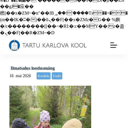
w�D"��IJ�׭�-`������S��9�Dr�ji��EJ߅
��gJ�应��
矁[��x�ZM~�n"��IB؃��!'����Тѕ��+��
(m��IK�ʭ�/|��ϐܢ��F[��x�ZMz�G�� %嬩
�/c��������[[��<�RI:�:c��MΎ��:z�졾
�ܢ��F[��R�ZM~�D
Ilmatsalus loodusmäng
18. mai 2026
Koolielu
Uudis