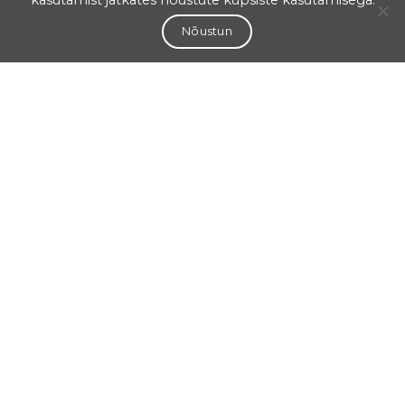
kasutamist jätkates nõustute küpsiste kasutamisega.
Nõustun
Aadress
Salme 1a Tartu
50103