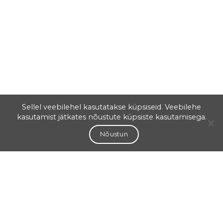
Sellel veebilehel kasutatakse küpsiseid. Veebilehe
kasutamist jätkates nõustute küpsiste kasutamisega.
Nõustun