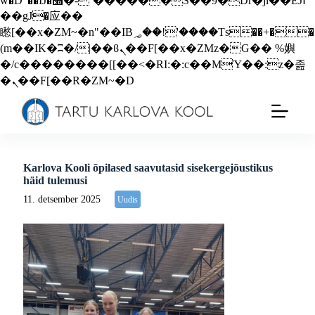
w�D"��IJ�׭�-`������S��9�Dr�ji��EJ߅
��gJ�应��
矁[��x�ZM~�n"��IB؃��!'����Тѕ��+��
(m��IK�ʭ�/|��ϐܢ��F[��x�ZMz�G�� %嬩
�/c��������[[��<�RI:�:c��MΎ��:z�졾
�ܢ��F[��R�ZM~�D
Karlova Kooli õpilased saavutasid sisekergejõustikus
häid tulemusi
11. detsember 2025
Uudis