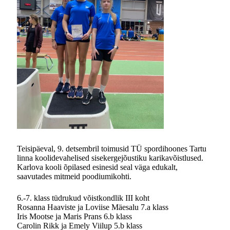
Teisipäeval, 9. detsembril toimusid TÜ spordihoones Tartu
linna koolidevahelised sisekergejõustiku karikavõistlused.
Karlova kooli õpilased esinesid seal väga edukalt,
saavutades mitmeid poodiumikohti.
6.-7. klass tüdrukud võistkondlik III koht
Rosanna Haaviste ja Loviise Mäesalu 7.a klass
Iris Mootse ja Maris Prans 6.b klass
Carolin Rikk ja Emely Viilup 5.b klass