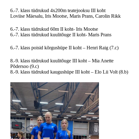
6.-7. klass tüdrukud 4x200m teatejooksu III koht
Loviise Mäesalu, Iris Mootse, Maris Prans, Carolin Rikk
6.-7. klass tüdrukud 60m II koht- Iris Mootse
6.-7. klass tüdrukud kuulitõuge II koht- Maris Prans
6.-7. klass poisid kõrgushüpe II koht – Henri Raig (7.c)
8.-9. klass tüdrukud kuulitõuge III koht – Mia Anette
Põdersoo (9.c)
8.-9. klass tüdrukud kaugushüpe III koht – Elo Lii Volt (8.b)