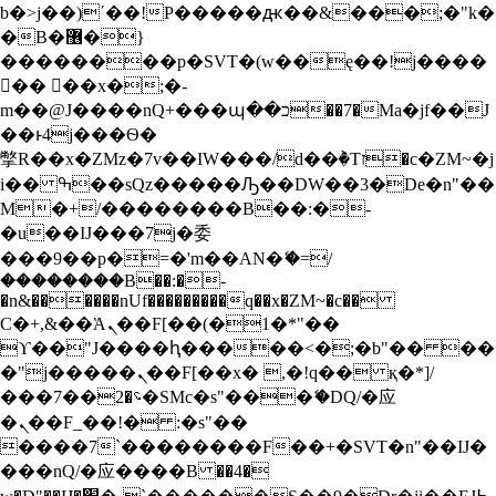
b�>j��)΄��!P�����ԫ��&���;�"k�
S
�B�޶�}
k
i
��������p�SVT�(w��ę��!j����
p
�� ��x�;�-
t
m��@J����nQ+���պ��כ��7�Ma�jf��J
o
��ͱ4j���Ѳ�
c
撆R��x�ZMz�7v��IW���/d��ٞ�Тז�c�ZM~�j
o
n
i�� ߒ��sQz�����Ԡ��DW��3�De�n"��
t
M�+/��������B��:�-
e
�u��IJ���7j�委
n
���9��p�=�'m��AN�ޭ�=/
t
��������B��:�-
�n&������nUf���������q��x�ZM~�
c��
Ϲ�+,&��Ὰܢ��F[��(�1�*"��
ϒ��"J����ԧ�����<�;�b"�� ��
�"j�����ܢ��F[��x� ,�!q�� қ�*]/
���؝�2��7�SMc�s"���ޭ�DQ/�应
�ܢ��F_��!� :�s"��
����7`��������F��+�SVT�n"��IJ�
���nQ/�应����B ��4�