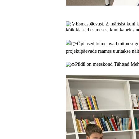
Esmaspäevast, 2. märtsist kuni 
kõik klassid esimesest kuni kaheksan
Õpilased toimetavad mitmesugus
projektipäevade raames uuritakse näit
Pildil on meeskond Tähtsad Meh