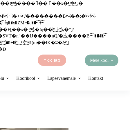
q��x�ZM~�
c��
��R�ZM~�D
Meie kool
TKK 150
elu
Koorikool
Lapsevanemale
Kontakt