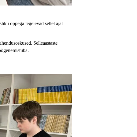
liku õppega tegelevad sellel ajal
ahendusoskused. Selleaastaste
 põgenemistuba.