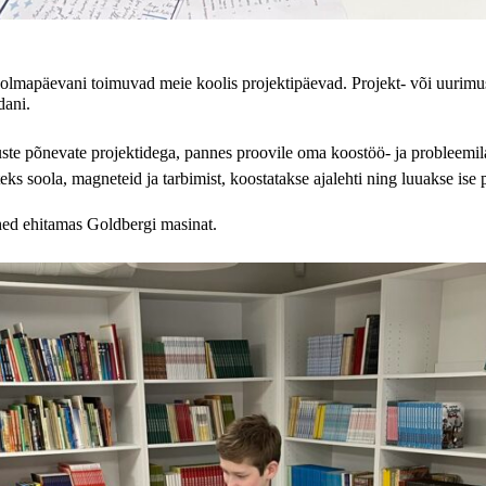
kolmapäevani toimuvad meie koolis projektipäevad. Projekt- või uurimus
dani.
te põnevate projektidega, pannes proovile oma koostöö- ja probleemil
eks soola, magneteid ja tarbimist, koostatakse ajalehti ning luuakse ise
ed ehitamas Goldbergi masinat.