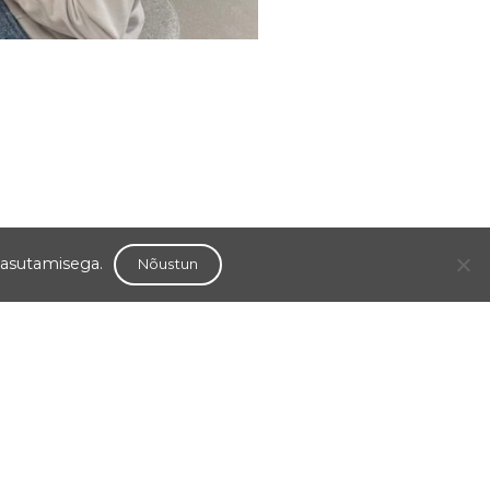
kasutamisega.
Nõustun
Kontakt
+372 736 1666
kool@karlova.tartu.ee