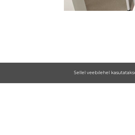
Sellel veebilehel kasutatak