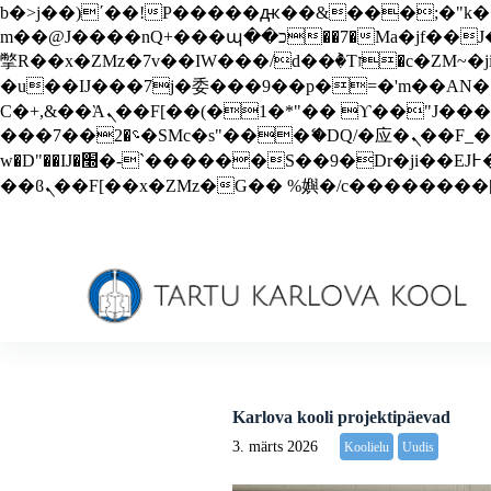
b�>j��)΄��!P�����ԫ��&���;�"k��B�޶�}��������p�SVT�(w��ę��!j������
S
m��@J����nQ+���պ��כ��7�Ma�jf��J��ͱ4j���Ѳ�
k
i
撆R��x�ZMz�7v��IW���/d��ٞ�Тז�c�ZM~�ji�� ߒ��sQz�����Ԡ��DW��3�De�n"��M�+/��������B��:�-
p
�u��IJ���7j�委���9��p�=�'m��AN�ޭ�=/
t
Ϲ�+,&��Ὰܢ��F[��(�1�*"�� ϒ��"J����ԧ�����<�;�b"�� ���"j�����ܢ��F[��x� ,�!q�� қ�*]/
o
���؝�2��7�SMc�s"���ޭ�DQ/�应�ܢ��F_��!� :�s"�� ����7`��������F��+�SVT�n"��IJ����nQ/�应����B ��4�
c
o
w�D"��IJ�׭�-`������S��9�Dr�ji��EJ߅��gJ�应��矁[��x�ZM~�n"��IB؃��!'����Тѕ��+��(m��IK�ʭ�/|
n
t
e
n
t
Karlova kooli projektipäevad
3. märts 2026
Koolielu
Uudis