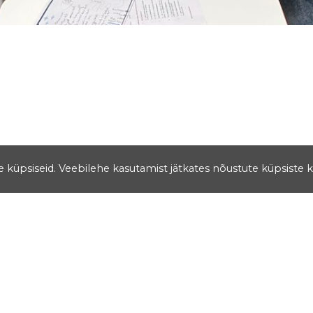
se küpsiseid. Veebilehe kasutamist jätkates nõustute küpsiste 
Aadress
Salme 1a Tartu
50103
Lina 2 Tartu
50103