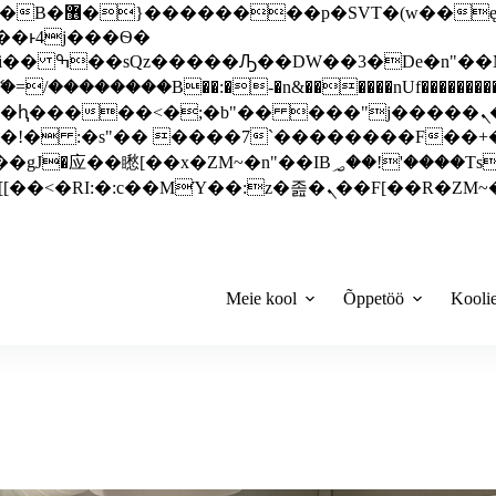
 ��x�;�-
��������B��:�-�n&������nUf���������
��ϐܢ��F[��x�ZMz�G�� %嬩�/c��������[[��<�RI:�:c��MΎ��:z�졾�ܢ��F[
Meie kool
Õppetöö
Kooli