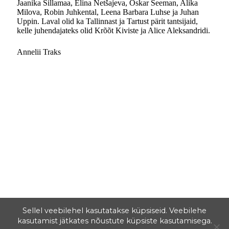
Jaanika Sillamaa, Elina Netšajeva, Oskar Seeman, Alika
Milova, Robin Juhkental, Leena Barbara Luhse ja Juhan
Uppin. Laval olid ka Tallinnast ja Tartust pärit tantsijaid,
kelle juhendajateks olid Krõõt Kiviste ja Alice Aleksandridi.
Annelii Traks
Sellel veebilehel kasutatakse küpsiseid. Veebilehe
kasutamist jätkates nõustute küpsiste kasutamisega.