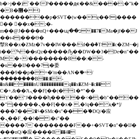
b�>j��)΄��!P�����ԫ��&���;�"k�
S
�B�޶�}
k
i
��������p�SVT�(w��ę��!j����
p
�� ��x�;�-
t
m��@J����nQ+���պ��כ��7�Ma�jf��J
o
��ͱ4j���Ѳ�
c
撆R��x�ZMz�7v��IW���/d��ٞ�Тז�c�ZM~�j
o
n
i�� ߒ��sQz�����Ԡ��DW��3�De�n"��
t
M�+/��������B��:�-
e
�u��IJ���7j�委
n
���9��p�=�'m��AN�ޭ�=/
t
��������B��:�-
�n&������nUf���������q��x�ZM~�
c��
Ϲ�+,&��Ὰܢ��F[��(�1�*"��
ϒ��"J����ԧ�����<�;�b"�� ��
�"j�����ܢ��F[��x� ,�!q�� қ�*]/
���؝�2��7�SMc�s"���ޭ�DQ/�应
�ܢ��F_��!� :�s"��
����7`��������F��+�SVT�n"��IJ�
���nQ/�应����B ��4�