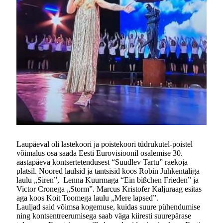
Laupäeval oli lastekoori ja poistekoori tüdrukutel-poistel
võimalus osa saada Eesti Eurovisioonil osalemise 30.
aastapäeva kontsertetendusest “Suudlev Tartu” raekoja
platsil. Noored laulsid ja tantsisid koos Robin Juhkentaliga
laulu „Siren”, Lenna Kuurmaga “Ein bißchen Frieden” ja
Victor Cronega „Storm”. Marcus Kristofer Kaljuraag esitas
aga koos Koit Toomega laulu „Mere lapsed”.
Lauljad said võimsa kogemuse, kuidas suure pühendumise
ning kontsentreerumisega saab väga kiiresti suurepärase