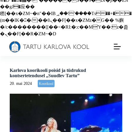
w�D"��IJ�׭�-`������S��9�Dr�ji��EJ߅
��gJ�应��
矁[��x�ZM~�n"��IB؃��!'����Тѕ��+��
(m��IK�ʭ�/|��ϐܢ��F[��x�ZMz�G�� %嬩
�/c��������[[��<�RI:�:c��MΎ��:z�졾
�ܢ��F[��R�ZM~�D
Karlova koorikooli poisid ja tüdrukud
kontsertetendusel „Suudlev Tartu”
20. mai 2024
Koorikool