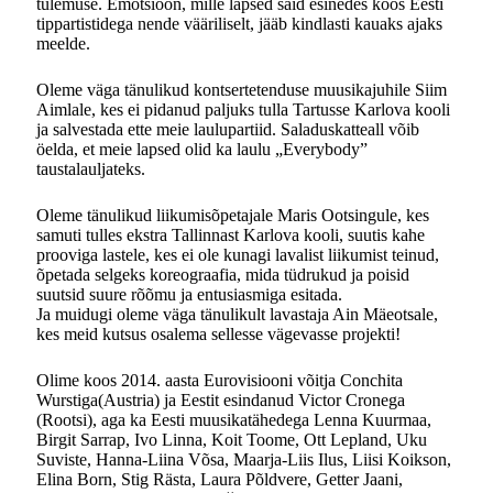
tulemuse. Emotsioon, mille lapsed said esinedes koos Eesti
tippartistidega nende vääriliselt, jääb kindlasti kauaks ajaks
meelde.
Oleme väga tänulikud kontsertetenduse muusikajuhile Siim
Aimlale, kes ei pidanud paljuks tulla Tartusse Karlova kooli
ja salvestada ette meie laulupartiid. Saladuskatteall võib
öelda, et meie lapsed olid ka laulu „Everybody”
taustalauljateks.
Oleme tänulikud liikumisõpetajale Maris Ootsingule, kes
samuti tulles ekstra Tallinnast Karlova kooli, suutis kahe
prooviga lastele, kes ei ole kunagi lavalist liikumist teinud,
õpetada selgeks koreograafia, mida tüdrukud ja poisid
suutsid suure rõõmu ja entusiasmiga esitada.
Ja muidugi oleme väga tänulikult lavastaja Ain Mäeotsale,
kes meid kutsus osalema sellesse vägevasse projekti!
Olime koos 2014. aasta Eurovisiooni võitja Conchita
Wurstiga(Austria) ja Eestit esindanud Victor Cronega
(Rootsi), aga ka Eesti muusikatähedega Lenna Kuurmaa,
Birgit Sarrap, Ivo Linna, Koit Toome, Ott Lepland, Uku
Suviste, Hanna-Liina Võsa, Maarja-Liis Ilus, Liisi Koikson,
Elina Born, Stig Rästa, Laura Põldvere, Getter Jaani,