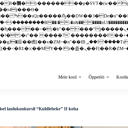
 ��x�;�-
��������B��:�-�n&������nUf���������
��ϐܢ��F[��x�ZMz�G�� %嬩�/c��������[[��<�RI:�:c��MΎ��:z�졾�ܢ��F[
Meie kool
Õppetöö
Kooli
isel laulukonkursil “Kuldleheke” II koha