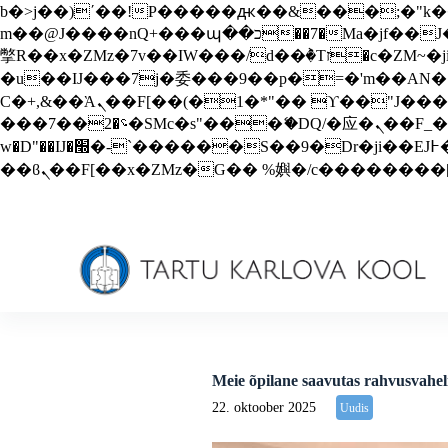
b�>j��)΄��!P�����ԫ��&���;�"k��B�޶�}��������p�SVT�(w��ę��!j������
S
m��@J����nQ+���պ��כ��7�Ma�jf��J��ͱ4j���Ѳ�
k
i
撆R��x�ZMz�7v��IW���/d��ٞ�Тז�c�ZM~�ji�� ߒ��sQz�����Ԡ��DW��3�De�n"��M�+/��������B��:�-
p
�u��IJ���7j�委���9��p�=�'m��AN�ޭ�=/
t
Ϲ�+,&��Ὰܢ��F[��(�1�*"�� ϒ��"J����ԧ�����<�;�b"�� ���"j�����ܢ��F[��x� ,�!q�� қ�*]/
o
���؝�2��7�SMc�s"���ޭ�DQ/�应�ܢ��F_��!� :�s"�� ����7`��������F��+�SVT�n"��IJ����nQ/�应����B ��4�
c
o
w�D"��IJ�׭�-`������S��9�Dr�ji��EJ߅��gJ�应��矁[��x�ZM~�n"��IB؃��!'����Тѕ��+��(m��IK�ʭ�/|
n
t
e
n
t
Meie õpilane saavutas rahvusvahel
22. oktoober 2025
Uudis