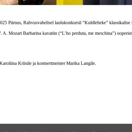
025 Pärnus, Rahvusvahelisel laulukonkursil “Kuldleheke” klassikalise 
 W. A. Mozart Barbarina kavatiin (“L’ho perduta, me meschina”) ooperis
Karoliina Kriisile ja kontsertmeister Marika Langile.