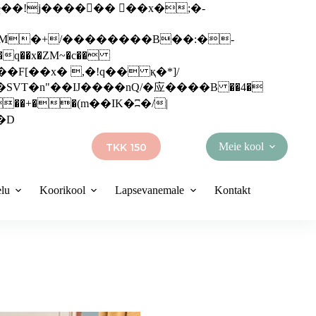
q��x�ZM~�
c��
��R�ZM~�D
Meie kool
TKK 150
elu
Koorikool
Lapsevanemale
Kontakt