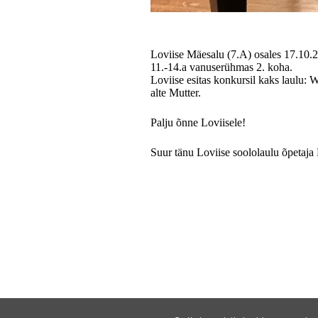
Loviise Mäesalu (7.A) osales 17.10.2
11.-14.a vanuserühmas 2. koha.
Loviise esitas konkursil kaks laulu:
alte Mutter.
Palju õnne Loviisele!
Suur tänu Loviise soololaulu õpetaja 