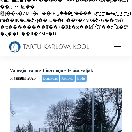
w�D"��IJ�׭�-`������S��9�Dr�ji��EJ߅
��gJ�应��
矁[��x�ZM~�n"��IB؃��!'����Тѕ��+��
(m��IK�ʭ�/|��ϐܢ��F[��x�ZMz�G�� %嬩
�/c��������[[��<�RI:�:c��MΎ��:z�졾
�ܢ��F[��R�ZM~�D
Vaheajal valmis Lina maja ette uisuväljak
5. jaanuar 2026
Kogukond
Koolielu
Uudis