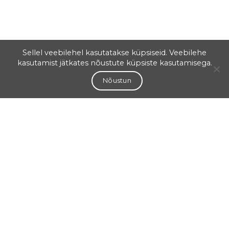
Sellel veebilehel kasutatakse küpsiseid. Veebilehe
kasutamist jätkates nõustute küpsiste kasutamisega.
Nõustun