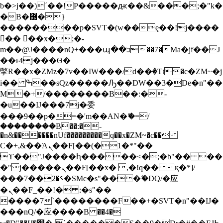
b�>j��)΄��!P�����ԫ��&���;�"k�
S
�B�޶�}
k
i
��������p�SVT�(w��ę��!j����
p
�� ��x�;�-
t
m��@J����nQ+���պ��כ��7�Ma�jf��J
o
��ͱ4j���Ѳ�
c
撆R��x�ZMz�7v��IW���/d��ٞ�Тז�c�ZM~�j
o
n
i�� ߒ��sQz�����Ԡ��DW��3�De�n"��
t
M�+/��������B��:�-
e
�u��IJ���7j�委
n
���9��p�=�'m��AN�ޭ�=/
t
��������B��:�-
�n&������nUf���������q��x�ZM~�
c��
Ϲ�+,&��Ὰܢ��F[��(�1�*"��
ϒ��"J����ԧ�����<�;�b"�� ��
�"j�����ܢ��F[��x� ,�!q�� қ�*]/
���؝�2��7�SMc�s"���ޭ�DQ/�应
�ܢ��F_��!� :�s"��
����7`��������F��+�SVT�n"��IJ�
���nQ/�应����B ��4�