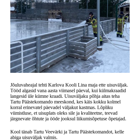
Jõuluvaheajal tehti Karlova Kooli Lina maja ette uisuväljak.
Tööd algasid vana aasta viimasel päeval, kui külmakraadid
langesid üle kümne kraadi. Uisuväljaku põhja aitas teha
Tartu Päästekomando meeskond, kes käis kokku kolmel
korral erinevatel päevadel väljakut kastmas. Lõpliku
viimistluse, et uisuplats oleks sile ja kvaliteetne, teevad
järgnevate õhtute ja ööde jooksul liikumisõpetuse õpetajad.
Kool tänab Tartu Veevärki ja Tartu Päästekomandot, kelle
abiga uisuväljak valmis.