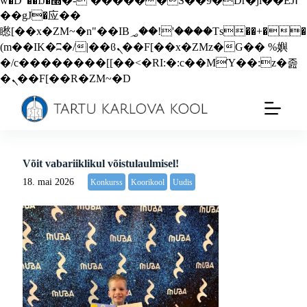
w�D"��IJ�׭�-`������S��9�Dr�ji��EJ߅
��gJ�应��
矁[��x�ZM~�n"��IB؃��!'����Тѕ��+��
(m��IK�ʭ�/|��ϐܢ��F[��x�ZMz�G�� %嬩
�/c��������[[��<�RI:�:c��MΎ��:z�졾
�ܢ��F[��R�ZM~�D
Võit vabariiklikul võistulaulmisel!
18. mai 2026
Konkurss
Koorikool
Uudis