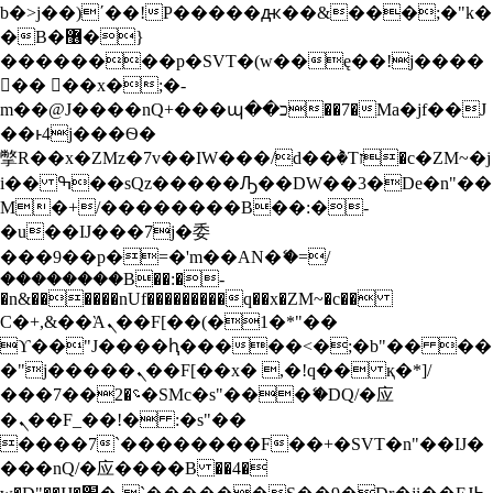
b�>j��)΄��!P�����ԫ��&���;�"k�
S
�B�޶�}
k
i
��������p�SVT�(w��ę��!j����
p
�� ��x�;�-
t
m��@J����nQ+���պ��כ��7�Ma�jf��J
o
��ͱ4j���Ѳ�
c
撆R��x�ZMz�7v��IW���/d��ٞ�Тז�c�ZM~�j
o
n
i�� ߒ��sQz�����Ԡ��DW��3�De�n"��
t
M�+/��������B��:�-
e
�u��IJ���7j�委
n
���9��p�=�'m��AN�ޭ�=/
t
��������B��:�-
�n&������nUf���������q��x�ZM~�
c��
Ϲ�+,&��Ὰܢ��F[��(�1�*"��
ϒ��"J����ԧ�����<�;�b"�� ��
�"j�����ܢ��F[��x� ,�!q�� қ�*]/
���؝�2��7�SMc�s"���ޭ�DQ/�应
�ܢ��F_��!� :�s"��
����7`��������F��+�SVT�n"��IJ�
���nQ/�应����B ��4�