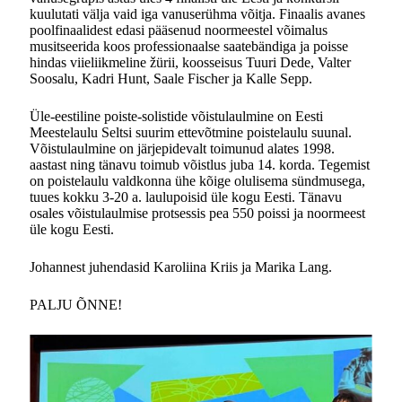
kuulutati välja vaid iga vanuserühma võitja. Finaalis avanes
poolfinaalidest edasi pääsenud noormeestel võimalus
musitseerida koos professionaalse saatebändiga ja poisse
hindas viieliikmeline žürii, koosseisus Tuuri Dede, Valter
Soosalu, Kadri Hunt, Saale Fischer ja Kalle Sepp.
Üle-eestiline poiste-solistide võistulaulmine on Eesti
Meestelaulu Seltsi suurim ettevõtmine poistelaulu suunal.
Võistulaulmine on järjepidevalt toimunud alates 1998.
aastast ning tänavu toimub võistlus juba 14. korda. Tegemist
on poistelaulu valdkonna ühe kõige olulisema sündmusega,
tuues kokku 3-20 a. laulupoisid üle kogu Eesti. Tänavu
osales võistulaulmise protsessis pea 550 poissi ja noormeest
üle kogu Eesti.
Johannest juhendasid Karoliina Kriis ja Marika Lang.
PALJU ÕNNE!