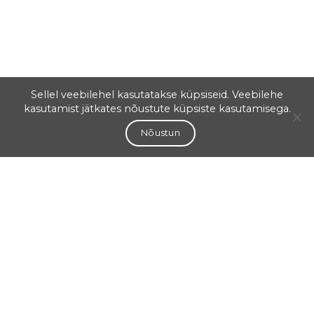
Sellel veebilehel kasutatakse küpsiseid. Veebilehe
kasutamist jätkates nõustute küpsiste kasutamisega.
Nõustun