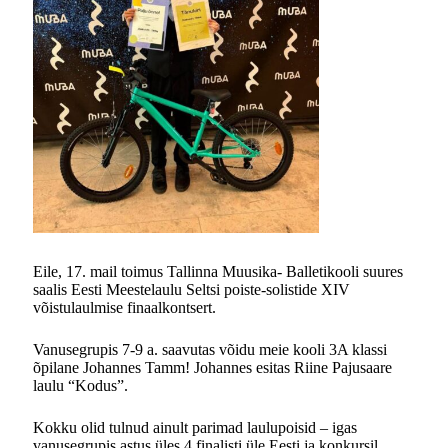
Eile, 17. mail toimus Tallinna Muusika- Balletikooli suures
saalis Eesti Meestelaulu Seltsi poiste-solistide XIV
võistulaulmise finaalkontsert.
Vanusegrupis 7-9 a. saavutas võidu meie kooli 3A klassi
õpilane Johannes Tamm! Johannes esitas Riine Pajusaare
laulu “Kodus”.
Kokku olid tulnud ainult parimad laulupoisid – igas
vanusegrupis astus üles 4 finalisti üle Eesti ja konkursil