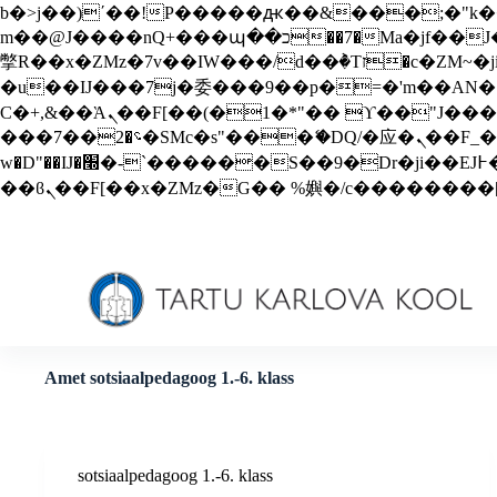
b�>j��)΄��!P�����ԫ��&���;�"k��B�޶�}��������p�SVT�(w��ę��!j������
S
m��@J����nQ+���պ��כ��7�Ma�jf��J��ͱ4j���Ѳ�
k
i
撆R��x�ZMz�7v��IW���/d��ٞ�Тז�c�ZM~�ji�� ߒ��sQz�����Ԡ��DW��3�De�n"��M�+/��������B��:�-
p
�u��IJ���7j�委���9��p�=�'m��AN�ޭ�=/
t
Ϲ�+,&��Ὰܢ��F[��(�1�*"�� ϒ��"J����ԧ�����<�;�b"�� ���"j�����ܢ��F[��x� ,�!q�� қ�*]/
o
���؝�2��7�SMc�s"���ޭ�DQ/�应�ܢ��F_��!� :�s"�� ����7`��������F��+�SVT�n"��IJ����nQ/�应����B ��4�
c
o
w�D"��IJ�׭�-`������S��9�Dr�ji��EJ߅��gJ�应��矁[��x�ZM~�n"��IB؃��!'����Тѕ��+��(m��IK�ʭ�/|
n
t
e
n
t
Amet
sotsiaalpedagoog 1.-6. klass
sotsiaalpedagoog 1.-6. klass