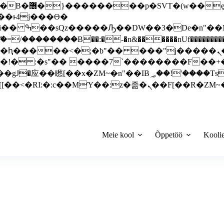
 ��x�;�-
��������B��:�-�n&������nUf���������
��ϐܢ��F[��x�ZMz�G�� %嬩�/c��������[[��<�RI:�:c��MΎ��:z�졾�ܢ��F[
Meie kool
Õppetöö
Kooli