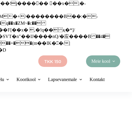
q��x�ZM~�
c��
��R�ZM~�D
Meie kool
TKK 150
elu
Koorikool
Lapsevanemale
Kontakt